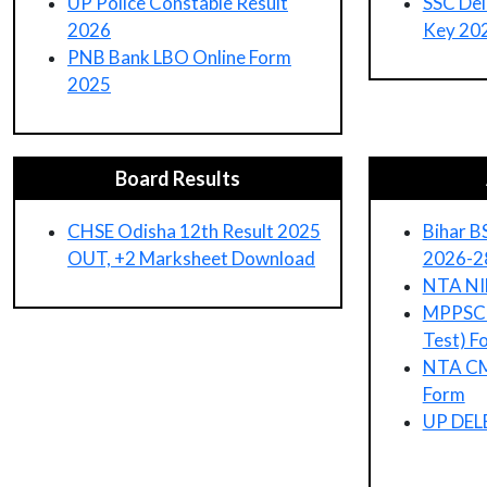
UP Police Constable Result
SSC Del
2026
Key 20
PNB Bank LBO Online Form
2025
Board Results
CHSE Odisha 12th Result 2025
Bihar B
OUT, +2 Marksheet Download
2026-2
NTA NI
MPPSC S
Test) F
NTA CM
Form
UP DELE