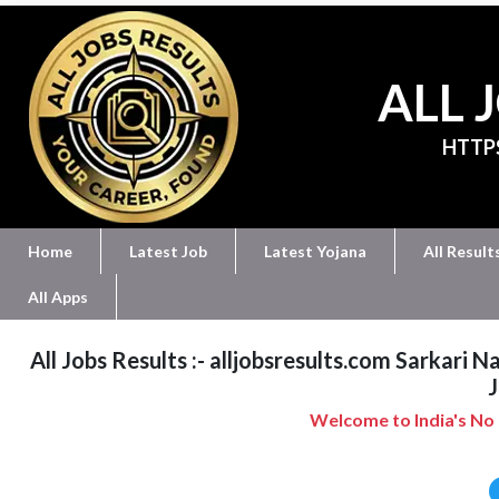
ALL 
HTTP
Home
Latest Job
Latest Yojana
All Result
All Apps
All Jobs Results :- alljobsresults.com Sarkari 
J
Welcome to India's No 