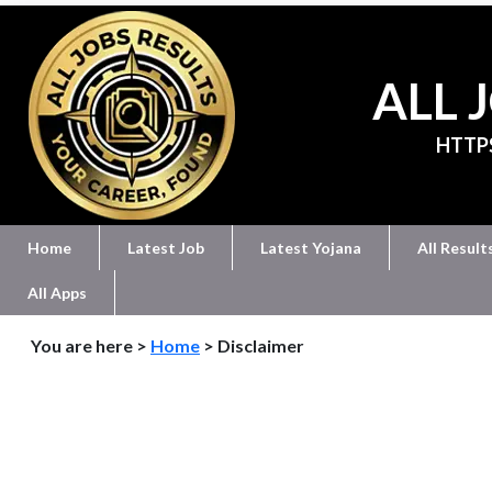
ALL 
HTTP
Home
Latest Job
Latest Yojana
All Result
All Apps
You are here >
Home
> Disclaimer