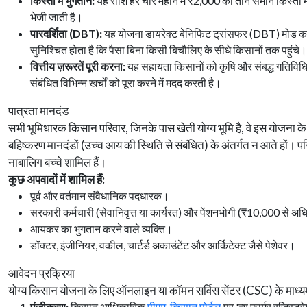
किस्तों में भुगतान:
यह राशि हर चार महीने में ₹2,000 की तीन समान किस्तों में सी
भेजी जाती है।
पारदर्शिता (DBT):
यह योजना डायरेक्ट बेनिफिट ट्रांसफर (DBT) मोड क
सुनिश्चित होता है कि पैसा बिना किसी बिचौलिए के सीधे किसानों तक पहुंचे।
वित्तीय ज़रूरतें पूरी करना:
यह सहायता किसानों को कृषि और संबद्ध गतिविधिय
संबंधित विभिन्न खर्चों को पूरा करने में मदद करती है।
पात्रता मानदंड
सभी भूमिधारक किसान परिवार, जिनके पास खेती योग्य भूमि है, वे इस योजना के लिए
बहिष्करण मानदंडों (उच्च आय की स्थिति से संबंधित) के अंतर्गत न आते हों। पर
नाबालिग बच्चे शामिल हैं।
कुछ अपवादों में शामिल हैं:
पूर्व और वर्तमान संवैधानिक पदधारक।
सरकारी कर्मचारी (सेवानिवृत्त या कार्यरत) और पेंशनभोगी (₹10,000 से अ
आयकर का भुगतान करने वाले व्यक्ति।
डॉक्टर, इंजीनियर, वकील, चार्टर्ड अकाउंटेंट और आर्किटेक्ट जैसे पेशेवर।
आवेदन प्रक्रिया
योग्य किसान योजना के लिए ऑनलाइन या कॉमन सर्विस सेंटर (CSC) के माध्य
पंजीकरण:
किसान आधिकारिक
पीएम-किसान पोर्टल
पर 'न्यू फार्मर रजिस